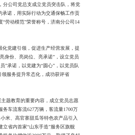
，分公司党总支成立党员突击队，将党
的承诺，用实际行动为交通保畅工作贡
度“劳动模范”荣誉称号，济南分公司14
强化党建引领，促进生产经营发展，提
“亮身份、亮岗位、亮承诺”，设立党员
员”承诺，以党建为“圆心”，以党员队
建引领服务提升常态化，成功获评省
展主题教育的重要内容，成立党员志愿
车流客流627万辆，客流量1700万
山小米、高官寨甜瓜等特色农产品引入
立省内首家“山东手造”服务区旗舰