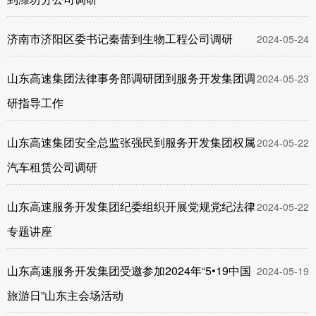
济南市济阳区委书记秦蕾到生物工程公司调研
2024-05-24
山东高速集团法律事务部调研团到服务开发集团调
2024-05-23
研指导工作
山东高速集团安全总监张强民到服务开发集团权属
2024-05-22
汽车租赁公司调研
山东高速服务开发集团纪委组织开展党规党纪法律
2024-05-22
专题讲座
山东高速服务开发集团受邀参加2024年“5•19中国
2024-05-19
旅游日”山东主会场活动