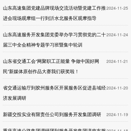
山东高速集团党建品牌现场交流活动暨党建工作推
2024-11-25
进会现场观摩组一行到沂水北服务区观摩指导
山东高速服务开发集团党委举办学习贯彻党的二十
2024-11-24
届三中全会精神专题学习班暨集中轮训
山东省交通工会“网聚职工正能量 争做中国好网
2024-11-21
民”新媒体原创作品大赛我们获奖啦！
省交通运输厅到胶州服务区开展服务区促进县域经
2024-11-20
济发展调研
新疆交投实业有限责任公司到服务开发集团调研
2024-11-19
重庆高速公路集团调研团到服务开发集团济南东服
2024-11-18