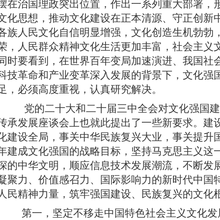
摆在治国理政突出位置，作出一系列重大部署，
文化思想，推动文化建设在正本清源、守正创新
各族人民文化自信明显增强，文化创造生机勃勃
荣，人民群众精神文化生活更加丰富，社会主义
同时要看到，在世界百年变局加速演进、我国社
科技革命和产业变革深入发展的背景下，文化强
足，必须高度重视，认真研究解决。
党的二十大和二十届三中全会对文化强国建
传承发展座谈会上也就此提出了一些新要求。建
化建设全局，事关中华民族复兴大业，事关提升国
年建成文化强国的战略目标，坚持马克思主义这
深的中华文明，顺应信息技术发展潮流，不断发
凝聚力、价值感召力、国际影响力的新时代中国
人民精神力量，筑牢强国建设、民族复兴的文化
第一，坚定不移走中国特色社会主义文化发