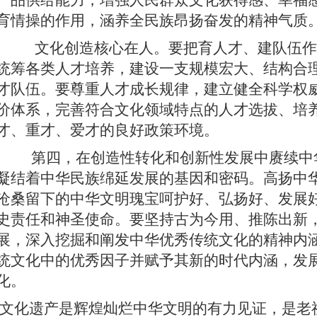
产品供给能力，增强人民群众文化获得感、幸福
育情操的作用，涵养全民族昂扬奋发的精神气质
文化创造核心在人。要把育人才、建队伍作
统筹各类人才培养，建设一支规模宏大、结构合
才队伍。要尊重人才成长规律，建立健全科学权
价体系，完善符合文化领域特点的人才选拔、培
才、重才、爱才的良好政策环境。
第四，在创造性转化和创新性发展中赓续中
凝结着中华民族绵延发展的基因和密码。高扬中
沧桑留下的中华文明瑰宝呵护好、弘扬好、发展
史责任和神圣使命。要坚持古为今用、推陈出新
展，深入挖掘和阐发中华优秀传统文化的精神内
统文化中的优秀因子并赋予其新的时代内涵，发
化。
文化遗产是辉煌灿烂中华文明的有力见证，是老