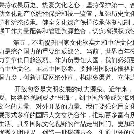
秉持敬畏历史、热爱文化之心，坚持保护第一、
动文化遗产系统性保护和统一监管，加强历史文
护和活态传承。健全文化遗产保护传承体制机制
强工作力量配备和管理资源整合，切实增强权威
第五，不断提升国家文化软实力和中华文化
力是综合国力的重要组成部分。当前，世界百年
力竞争也日趋激烈。作为负责任大国，我们必须
播中华文化、展示中国形象。要推进国际传播格
调力度，创新开展网络外宣，构建多渠道、立体
开放包容是文明发展的动力源泉。近年来，
戏、网络影视剧成功“出海”，到中国旅游成为海
文化的力量、对外开放的力量。我们要强化用文
展形式多样的国际人文交流合作，推动更多富有
生活、具备国际文化视野的作品走出国门。更加
优秀文明成果，创造一批熔铸古今、汇通中外的