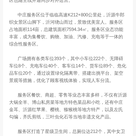
区也随主线开通同步对外运营。
中庄服务区位于临临高速K212+800公里处，沂源牛郎
织女景区山脚下，沂河绕山而过，景致优美宜人。服务区
占地面积114亩，总建筑面积7594.34㎡。服务区业态功能
丰富，成为集餐饮、购物、加油、汽修、充电等于一体的
综合性服务区。
广场拥有各类车位393个，其中小车位222个、无障碍
车位8个、充电车位40个、客车位14个、货车位89个、危化
品车位20个，通过设置绿化隔离带、搭建出挑平台、架空
景观等措施，优化了顾客视线体验，实现人车分流。
服务区餐饮、商超、零售等业态丰富多样，不仅有沂源
大锅全羊、博山私房菜等地方特色菜品和小吃，还有中庄
金耳、沂源红苹果、樱桃、猕猴桃等地方特产，以及左氏
勾编，齐氏剪纸，三叶虫化石等当地非遗文化产品。
服务区打造了星级卫生间，总厕位达212个，其中女卫