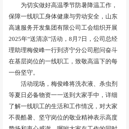
为切实做好高温季节防暑降温工作，
保障一线职工身体健康与劳动安全，
山东
高速服务开发集团有限公司工会
组织开展
2025年“送清凉”活动
，
8
月
7
日，
公司总经
理助理梅俊峰一行到济宁分公司慰问奋斗
在基层岗位的一线职工，致敬高温下的每
一份坚守。
活动现场，
梅俊峰
将洗衣液、杀虫剂
等夏日必备物资一一送到
大家
手中，详细
了解一线职工的生活和工作情况，对大家
不畏酷暑、坚守岗位的敬业精神表示高度
赞扬和衷心感谢，嘱咐大家在工作的同时