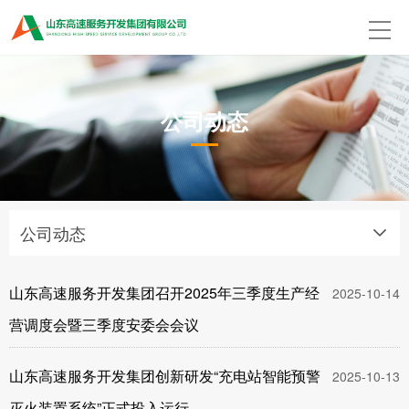
公司动态
公司动态
山东高速服务开发集团召开2025年三季度生产经
2025-10-14
营调度会暨三季度安委会会议
山东高速服务开发集团创新研发“充电站智能预警
2025-10-13
灭火装置系统”正式投入运行