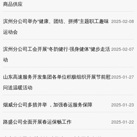
商品供应
滨州分公司举办“健康、团结、拼搏”主题职工趣味
2025-02-08
运动会
滨州分公司工会开展“冬韵健行·强身健体”健步走活
2025-02-07
动
山东高速服务开发集团各单位积极组织开展节前慰
2025-01-27
问送温暖活动
烟威分公司多措并举 ，加强春运服务保障
2025-01-23
路盛公司全面开展春运保畅工作
2025-01-22